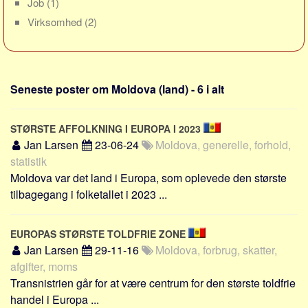
Job
(1)
Sverige
Virksomhed
(2)
Norge
Thailand
Italien
Seneste poster om Moldova (land) - 6 i alt
Grækenland
USA
STØRSTE AFFOLKNING I EUROPA I 2023
Alle
Jan Larsen
23-06-24
Moldova, generelle, forhold,
Nøgleord
statistik
Moldova var det land i Europa, som oplevede den største
Bolig
tilbagegang i folketallet i 2023 ...
Job
Virksomhed
EUROPAS STØRSTE TOLDFRIE ZONE
Investering
Jan Larsen
29-11-16
Moldova, forbrug, skatter,
afgifter, moms
Pension og opsparing
Transnistrien går for at være centrum for den største toldfrie
Forbrug
handel i Europa ...