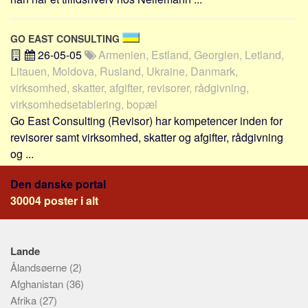
Skribenter
Personer
GO EAST CONSULTING
Steder
26-05-05
Armenien, Estland, Georgien, Letland,
Litauen, Moldova, Rusland, Ukraine, Danmark,
Kilder
virksomhed, skatter, afgifter, revisorer, rådgivning,
Om
virksomhedsetablering, bopæl
Go East Consulting (Revisor) har kompetencer inden for
Webstedet
revisorer samt virksomhed, skatter og afgifter, rådgivning
Forhistorien
og ...
Redigering
Den danske portal
Tekstannoncer
30004 poster i alt
Bannere
Hjælp
Lande
Ålandsøerne
(2)
Afghanistan
(36)
Afrika
(27)