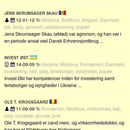
Social sikring og sundhed
Transport
JENS SKRUMSAGER SKAU
Alle
12-01-12
Moldova, Baltikum, Belgien, Danmark,
job, bolig, generelt, udstationering, bopæl
Aspekter
Jens Skrumsager Skau (afdød) var agronom, og han var i
en periode ansat ved Dansk Erhvervsjordbrug ...
Køb og salg
Økonomi
INVEST ØST
Jura og regler
14-09-09
Ukraine, Moldova, Rumænien, Danmark,
Skatter og afgifter
investering, køb, salg, ferieboliger, lejligheder, bopæl
Statistik
Invest Øst har kompetencer inden for investering samt
ferieboliger og lejligheder i Ukraine ...
Praktisk
Alle
OLE T. KROGSGAARD
Meta
11-09-09
Rumænien, Moldova, virksomhed, køb,
salg, boligkøb, grunde, jord
Dokumenttyper
Ole T. Krogsgaard er cand.merc. og virksomhedsdoktor, og
Emner
han har et tillidshverv hos Nellemann ...