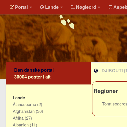
Portal
Lande
Nøgleord
Aspek
Den danske portal
DJIBOUTI
(
30004 poster i alt
Regioner
Lande
Tomt søgeres
Ålandsøerne
(2)
Afghanistan
(36)
Afrika
(27)
Albanien
(11)