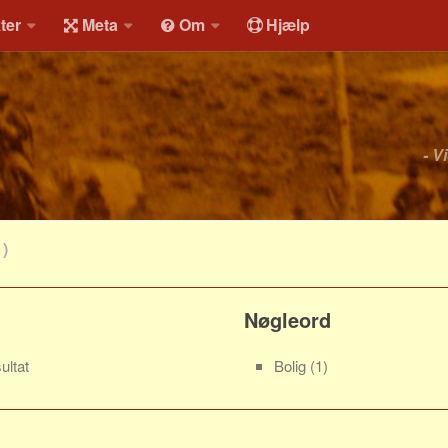
ter
Meta
Om
Hjælp
- V
1)
Nøgleord
ultat
Bolig
(1)