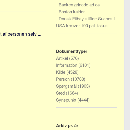
-
Banken grinede ad os
-
Boston kalder
-
Dansk Fitbay-stifter: Succes i
USA kræver 100 pct. fokus
t af personen selv ...
Dokumenttyper
Artikel
(576)
Information
(6101)
Kilde
(4528)
Person
(10788)
Spørgsmål
(1903)
Sted
(1664)
Synspunkt
(4444)
Arkiv pr. år