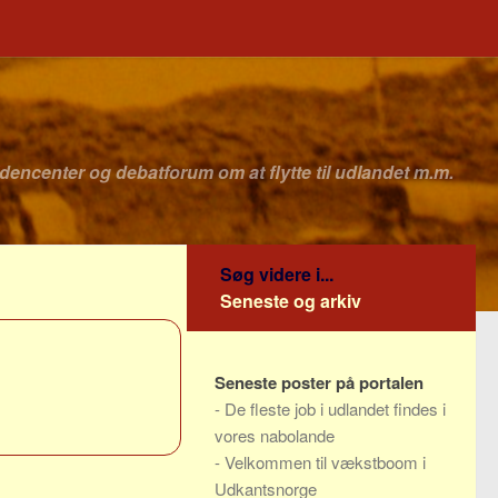
idencenter og debatforum om at flytte til udlandet m.m.
Søg videre i...
Seneste og arkiv
Seneste poster på portalen
-
De fleste job i udlandet findes i
vores nabolande
-
Velkommen til vækstboom i
Udkantsnorge