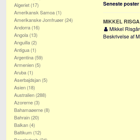
Seneste poster o
Algeriet
(17)
Amerikansk Samoa
(1)
Amerikanske Jomfruøer
(24)
MIKKEL RISG
Andorra
(16)
Mikkel Risgå
Angola
(13)
Beskrivelse af Mi
Anguilla
(2)
Antigua
(1)
Argentina
(59)
Armenien
(5)
Aruba
(1)
Aserbajdsjan
(5)
Asien
(18)
Australien
(288)
Azorerne
(3)
Bahamaøerne
(8)
Bahrain
(20)
Balkan
(4)
Baltikum
(12)
Bangladesh
(24)