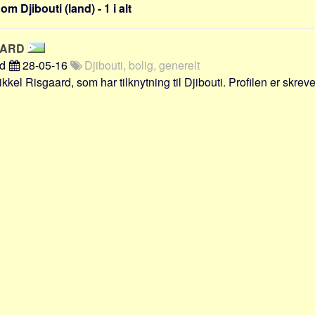
m Djibouti (land) - 1 i alt
AARD
rd
28-05-16
Djibouti, bolig, generelt
kkel Risgaard, som har tilknytning til Djibouti. Profilen er skreve