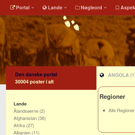
Portal
Lande
Nøgleord
Aspek
Den danske portal
ANGOLA
(1
30004 poster i alt
Regioner
Lande
Alle Regione
Ålandsøerne
(2)
Afghanistan
(36)
Afrika
(27)
Albanien
(11)