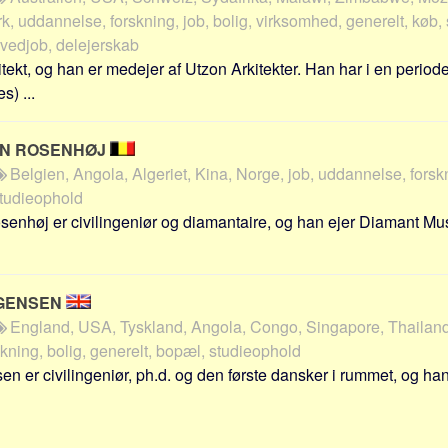
, uddannelse, forskning, job, bolig, virksomhed, generelt, køb,
vedjob, delejerskab
tekt, og han er medejer af Utzon Arkitekter. Han har i en periode
) ...
RN ROSENHØJ
Belgien, Angola, Algeriet, Kina, Norge, job, uddannelse, forsk
studieophold
senhøj er civilingeniør og diamantaire, og han ejer Diamant 
GENSEN
England, USA, Tyskland, Angola, Congo, Singapore, Thailand
kning, bolig, generelt, bopæl, studieophold
 er civilingeniør, ph.d. og den første dansker i rummet, og ha