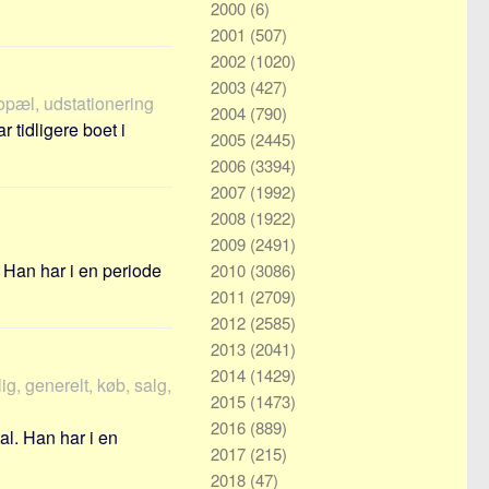
2000
(6)
2001
(507)
2002
(1020)
2003
(427)
opæl, udstationering
2004
(790)
 tidligere boet i
2005
(2445)
2006
(3394)
2007
(1992)
2008
(1922)
2009
(2491)
 Han har i en periode
2010
(3086)
2011
(2709)
2012
(2585)
2013
(2041)
2014
(1429)
g, generelt, køb, salg,
2015
(1473)
2016
(889)
al. Han har i en
2017
(215)
2018
(47)