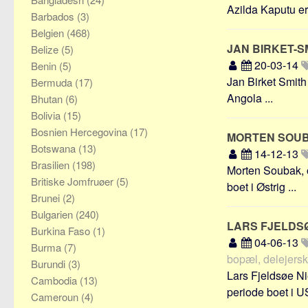
Azilda Kaputu er
Barbados
(3)
Belgien
(468)
JAN BIRKET-S
Belize
(5)
20-03-14
Benin
(5)
Jan Birket Smith 
Bermuda
(17)
Angola ...
Bhutan
(6)
Bolivia
(15)
Bosnien Hercegovina
(17)
MORTEN SOU
Botswana
(13)
14-12-13
Brasilien
(198)
Morten Soubak, o
Britiske Jomfruøer
(5)
boet i Østrig ...
Brunei
(2)
Bulgarien
(240)
LARS FJELDS
Burkina Faso
(1)
04-06-13
Burma
(7)
bopæl, delejers
Burundi
(3)
Lars Fjeldsøe Ni
Cambodia
(13)
periode boet i US
Cameroun
(4)