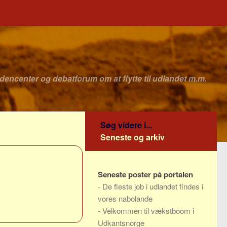
idencenter og debatforum om at flytte til udlandet m.m.
Søg videre i...
Seneste og arkiv
Seneste poster på portalen
-
De fleste job i udlandet findes i
vores nabolande
-
Velkommen til vækstboom i
Udkantsnorge