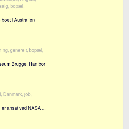
 salg, bopæl,
 boet i Australien
ning, generelt, bopæl,
Museum Brugge. Han bor
, Danmark, job,
n er ansat ved NASA ...