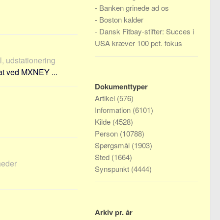
-
Banken grinede ad os
-
Boston kalder
-
Dansk Fitbay-stifter: Succes i
USA kræver 100 pct. fokus
, udstationering
at ved MXNEY ...
Dokumenttyper
Artikel
(576)
Information
(6101)
Kilde
(4528)
Person
(10788)
Spørgsmål
(1903)
Sted
(1664)
heder
Synspunkt
(4444)
Arkiv pr. år