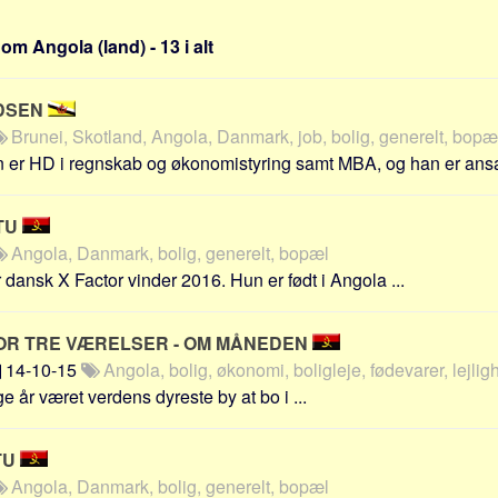
om Angola (land) - 13 i alt
NDSEN
Brunei, Skotland, Angola, Danmark, job, bolig, generelt, bopæl
 er HD i regnskab og økonomistyring samt MBA, og han er ans
TU
Angola, Danmark, bolig, generelt, bopæl
 dansk X Factor vinder 2016. Hun er født i Angola ...
FOR TRE VÆRELSER - OM MÅNEDEN
14-10-15
Angola, bolig, økonomi, boligleje, fødevarer, lejlig
 år været verdens dyreste by at bo i ...
TU
Angola, Danmark, bolig, generelt, bopæl