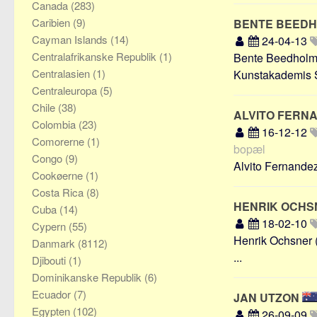
Canada
(283)
Caribien
(9)
BENTE BEED
Cayman Islands
(14)
24-04-13
Centralafrikanske Republik
(1)
Bente Beedholm e
Centralasien
(1)
Kunstakademis Sk
Centraleuropa
(5)
Chile
(38)
ALVITO FERN
Colombia
(23)
16-12-12
Comorerne
(1)
bopæl
Congo
(9)
Alvito Fernandez 
Cookøerne
(1)
Costa Rica
(8)
HENRIK OCH
Cuba
(14)
18-02-10
Cypern
(55)
Henrik Ochsner (
Danmark
(8112)
...
Djibouti
(1)
Dominikanske Republik
(6)
Ecuador
(7)
JAN UTZON
Egypten
(102)
26-09-09