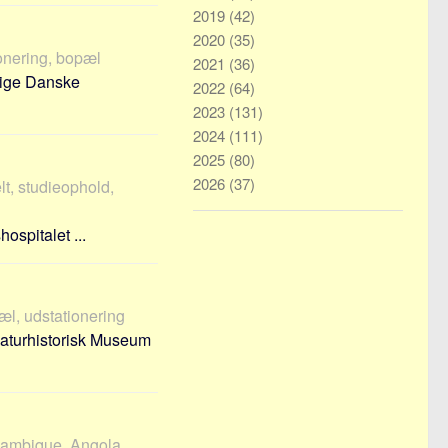
2019
(42)
2020
(35)
ionering, bopæl
2021
(36)
lige Danske
2022
(64)
2023
(131)
2024
(111)
2025
(80)
2026
(37)
t, studieophold,
ospitalet ...
æl, udstationering
 Naturhistorisk Museum
zambique, Angola,