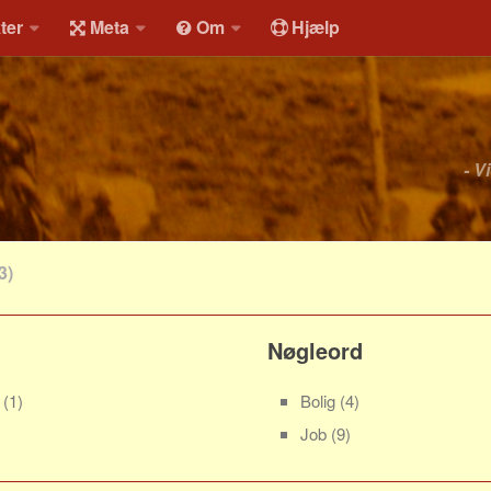
ter
Meta
Om
Hjælp
- V
3)
Nøgleord
r
(1)
Bolig
(4)
Job
(9)