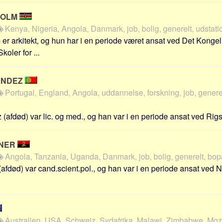
HOLM
Kenya, Nigeria, Angola, Danmark, job, bolig, generelt, udstat
r arkitekt, og hun har i en periode været ansat ved Det Konge
oler for ...
ANDEZ
Portugal, England, Angola, uddannelse, forskning, job, generel
(afdød) var lic. og med., og han var i en periode ansat ved Rigsh
SNER
Angola, Tanzania, Uganda, Danmark, job, bolig, generelt, bop
afdød) var cand.scient.pol., og han var i en periode ansat ved
Australien, USA, Schweiz, Sydafrika, Malawi, Zimbabwe, Mo