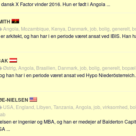
 dansk X Factor vinder 2016. Hun er født i Angola ...
MITH
Angola, Mozambique, Kenya, Danmark, job, bolig, generelt, b
er arkitekt, og han har i en periode været ansat ved IBIS. Han har
BAK
Østrig, Angola, Brasilien, Danmark, job, bolig, generelt, bopæl
g han har i en periode været ansat ved Hypo Niederösterreich.
ØE-NIELSEN
USA, England, Libyen, Tanzania, Angola, job, virksomhed, boli
kab
elsen er ingeniør og MBA, og han er medejer af Balderton Capit
A ...