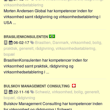
Sverige
virksomhedsetablering
Norge
Morten Andersen Global har kompetencer inden for
virksomhed samt rådgivning og virksomhedsetablering i
Thailand
USA ...
Italien
Grækenland
BRASILIENKONSULENTEN
USA
06-02-17
Brasilien, Danmark, virksomhed, bolig,
praktisk, generelt, rådgivning, virksomhedsetablering,
Alle
bopæl
Nøgleord
BrasilienKonsulenten har kompetencer inden for
virksomhed samt praktisk, rådgivning og
Bolig
virksomhedsetablering i ...
Job
Virksomhed
BULSKOV MANAGEMENT CONSULTING
Investering
22-11-16
Schweiz, virksomhed, bolig, generelt,
Pension og opsparing
bopæl, rådgivning
Bulskov Management Consulting har kompetencer inden
Forbrug
for virksomhed og rådgivning i Schweiz ...