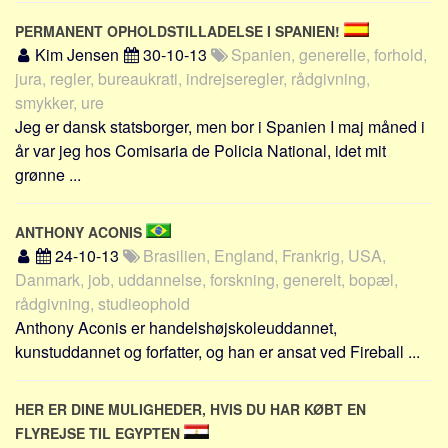
PERMANENT OPHOLDSTILLADELSE I SPANIEN!
Kim Jensen
30-10-13
Spanien, generelle, forhold,
jura, regler, bureaukrati, indrejseregler, rådgivning,
smykker, ure
Jeg er dansk statsborger, men bor i Spanien I maj måned i
år var jeg hos Comisaria de Policia National, idet mit
grønne ...
ANTHONY ACONIS
24-10-13
Brasilien, England, Frankrig, USA,
Danmark, job, uddannelse, forskning, generelt, bopæl,
rådgivning, studieophold
Anthony Aconis er handelshøjskoleuddannet,
kunstuddannet og forfatter, og han er ansat ved Fireball ...
HER ER DINE MULIGHEDER, HVIS DU HAR KØBT EN
FLYREJSE TIL EGYPTEN