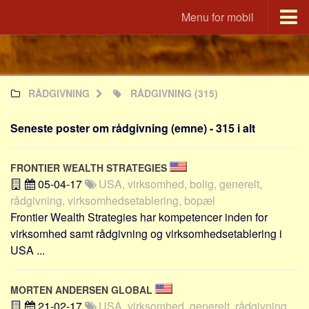
Menu for mobil
Portal
Udvandrerne.dk
RÅDGIVNING
RÅDGIVNING
(315)
Utvandrerne.no
Utvandrarna.se
Seneste poster om rådgivning (emne) - 315 i alt
Tyskland.dk
England.dk
FRONTIER WEALTH STRATEGIES
Rusland.dk
05-04-17
USA, virksomhed, bolig, generelt,
rådgivning, virksomhedsetablering, bopæl
JLKM.dk
Frontier Wealth Strategies har kompetencer inden for
Lande
virksomhed samt rådgivning og virksomhedsetablering i
USA ...
Tyrkiet
Spanien
MORTEN ANDERSEN GLOBAL
Frankrig
21-02-17
USA, virksomhed, generelt, rådgivning,