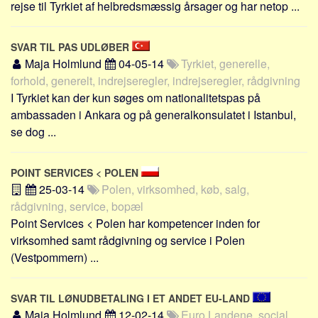
rejse til Tyrkiet af helbredsmæssig årsager og har netop ...
SVAR TIL PAS UDLØBER
Maja Holmlund
04-05-14
Tyrkiet, generelle,
forhold, generelt, indrejseregler, indrejseregler, rådgivning
I Tyrkiet kan der kun søges om nationalitetspas på
ambassaden i Ankara og på generalkonsulatet i Istanbul,
se dog ...
POINT SERVICES < POLEN
25-03-14
Polen, virksomhed, køb, salg,
rådgivning, service, bopæl
Point Services < Polen har kompetencer inden for
virksomhed samt rådgivning og service i Polen
(Vestpommern) ...
SVAR TIL LØNUDBETALING I ET ANDET EU-LAND
Maja Holmlund
12-02-14
Euro Landene, social,