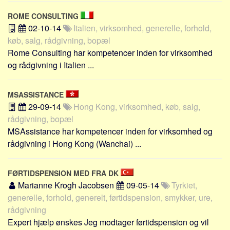
ROME CONSULTING
02-10-14
Italien, virksomhed, generelle, forhold,
køb, salg, rådgivning, bopæl
Rome Consulting har kompetencer inden for virksomhed
og rådgivning i Italien ...
MSASSISTANCE
29-09-14
Hong Kong, virksomhed, køb, salg,
rådgivning, bopæl
MSAssistance har kompetencer inden for virksomhed og
rådgivning i Hong Kong (Wanchai) ...
FØRTIDSPENSION MED FRA DK
Marianne Krogh Jacobsen
09-05-14
Tyrkiet,
generelle, forhold, generelt, førtidspension, smykker, ure,
rådgivning
Expert hjælp ønskes Jeg modtager førtidspension og vil