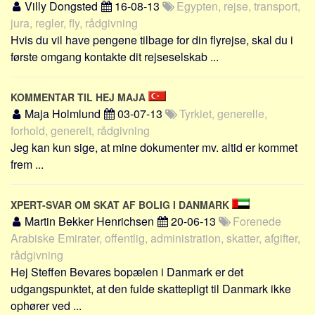
Villy Dongsted
16-08-13
Egypten, rejse, transport,
jura, regler, fly, rådgivning
Hvis du vil have pengene tilbage for din flyrejse, skal du i
første omgang kontakte dit rejseselskab ...
KOMMENTAR TIL HEJ MAJA
Maja Holmlund
03-07-13
Tyrkiet, generelle,
forhold, generelt, rådgivning
Jeg kan kun sige, at mine dokumenter mv. altid er kommet
frem ...
XPERT-SVAR OM SKAT AF BOLIG I DANMARK
Martin Bekker Henrichsen
20-06-13
Forenede
Arabiske Emirater, offentlig, administration, skatter, afgifter,
rådgivning
Hej Steffen Bevares bopælen i Danmark er det
udgangspunktet, at den fulde skattepligt til Danmark ikke
ophører ved ...