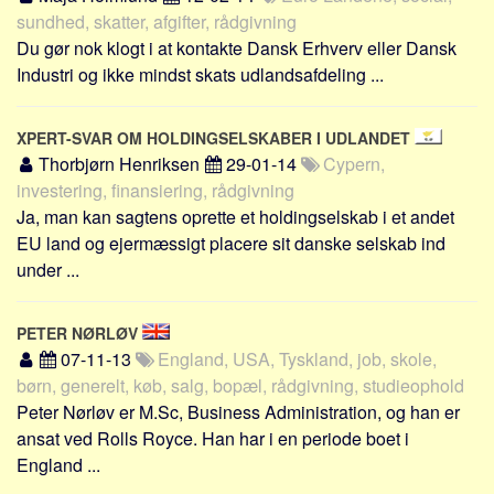
sundhed, skatter, afgifter, rådgivning
Du gør nok klogt i at kontakte Dansk Erhverv eller Dansk
Industri og ikke mindst skats udlandsafdeling ...
XPERT-SVAR OM HOLDINGSELSKABER I UDLANDET
Thorbjørn Henriksen
29-01-14
Cypern,
investering, finansiering, rådgivning
Ja, man kan sagtens oprette et holdingselskab i et andet
EU land og ejermæssigt placere sit danske selskab ind
under ...
PETER NØRLØV
07-11-13
England, USA, Tyskland, job, skole,
børn, generelt, køb, salg, bopæl, rådgivning, studieophold
Peter Nørløv er M.Sc, Business Administration, og han er
ansat ved Rolls Royce. Han har i en periode boet i
England ...