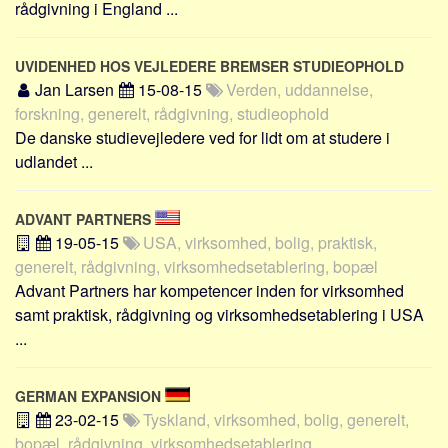
rådgivning i England ...
Skribenter
Personer
UVIDENHED HOS VEJLEDERE BREMSER STUDIEOPHOLD
Steder
Jan Larsen
15-08-15
Verden, uddannelse,
Kilder
forskning, generelt, rådgivning, studieophold
De danske studievejledere ved for lidt om at studere i
Om
udlandet ...
Webstedet
Forhistorien
ADVANT PARTNERS
Redigering
19-05-15
USA, virksomhed, bolig, praktisk,
generelt, rådgivning, virksomhedsetablering, bopæl
Tekstannoncer
Advant Partners har kompetencer inden for virksomhed
Bannere
samt praktisk, rådgivning og virksomhedsetablering i USA
Hjælp
...
GERMAN EXPANSION
23-02-15
Tyskland, virksomhed, bolig, generelt,
bopæl, rådgivning, virksomhedsetablering