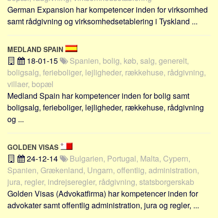
German Expansion har kompetencer inden for virksomhed
samt rådgivning og virksomhedsetablering i Tyskland ...
MEDLAND SPAIN
18-01-15
Spanien, bolig, køb, salg, generelt,
boligsalg, ferieboliger, lejligheder, rækkehuse, rådgivning,
villaer, bopæl
Medland Spain har kompetencer inden for bolig samt
boligsalg, ferieboliger, lejligheder, rækkehuse, rådgivning
og ...
GOLDEN VISAS
24-12-14
Bulgarien, Portugal, Malta, Cypern,
Spanien, Grækenland, Ungarn, offentlig, administration,
jura, regler, indrejseregler, rådgivning, statsborgerskab
Golden Visas (Advokatfirma) har kompetencer inden for
advokater samt offentlig administration, jura og regler, ...