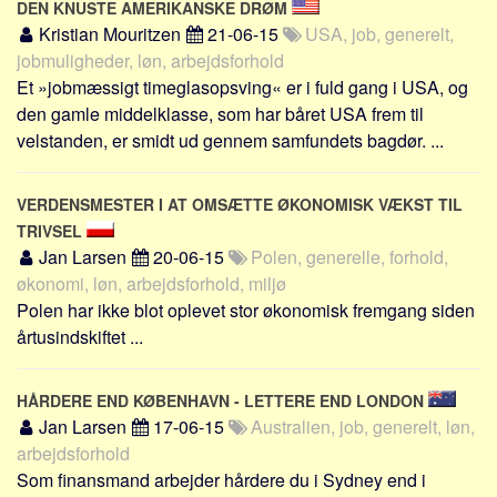
DEN KNUSTE AMERIKANSKE DRØM
Kristian Mouritzen
21-06-15
USA, job, generelt,
jobmuligheder, løn, arbejdsforhold
Et »jobmæssigt timeglasopsving« er i fuld gang i USA, og
den gamle middelklasse, som har båret USA frem til
velstanden, er smidt ud gennem samfundets bagdør. ...
VERDENSMESTER I AT OMSÆTTE ØKONOMISK VÆKST TIL
TRIVSEL
Jan Larsen
20-06-15
Polen, generelle, forhold,
økonomi, løn, arbejdsforhold, miljø
Polen har ikke blot oplevet stor økonomisk fremgang siden
årtusindskiftet ...
HÅRDERE END KØBENHAVN - LETTERE END LONDON
Jan Larsen
17-06-15
Australien, job, generelt, løn,
arbejdsforhold
Som finansmand arbejder hårdere du i Sydney end i