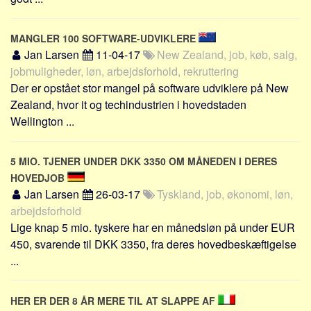
Social sikring og sundhed
Transport
MANGLER 100 SOFTWARE-UDVIKLERE
Alle
Jan Larsen
11-04-17
New Zealand, job, køb, salg,
jobmuligheder, løn, arbejdsforhold, rekruttering
Aspekter
Der er opstået stor mangel på software udviklere på New
Køb og salg
Zealand, hvor it og techindustrien i hovedstaden
Økonomi
Wellington ...
Jura og regler
5 MIO. TJENER UNDER DKK 3350 OM MÅNEDEN I DERES
Skatter og afgifter
HOVEDJOB
Statistik
Jan Larsen
26-03-17
Tyskland, job, økonomi, løn,
Praktisk
arbejdsforhold
Alle
Lige knap 5 mio. tyskere har en månedsløn på under EUR
450, svarende til DKK 3350, fra deres hovedbeskæftigelse
Meta
...
Dokumenttyper
Emner
HER ER DER 8 ÅR MERE TIL AT SLAPPE AF