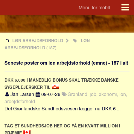
Menu for mobil
Portal
Udvandrerne.dk
LØN ARBEJDSFORHOLD
LØN
Utvandrerne.no
ARBEJDSFORHOLD
(187)
Utvandrarna.se
Tyskland.dk
Seneste poster om løn arbejdsforhold (emne) - 187 i alt
England.dk
Rusland.dk
DKK 6.000 I MÅNEDLIG BONUS SKAL TRÆKKE DANSKE
SYGEPLEJERSKER TIL
JLKM.dk
Jan Larsen
09-07-26
Grønland, job, økonomi, løn,
Lande
arbejdsforhold
Det Grønlandske Sundhedsvæsen lægger nu DKK 6 ...
Tyrkiet
Spanien
TAG ET SUNDHEDSJOB HER OG FÅ EN KVART MILLION I
Frankrig
PRÆMIE