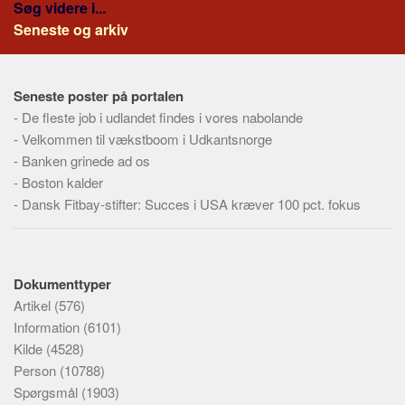
Søg videre i...
Seneste og arkiv
Seneste poster på portalen
-
De fleste job i udlandet findes i vores nabolande
-
Velkommen til vækstboom i Udkantsnorge
-
Banken grinede ad os
-
Boston kalder
-
Dansk Fitbay-stifter: Succes i USA kræver 100 pct. fokus
Dokumenttyper
Artikel
(576)
Information
(6101)
Kilde
(4528)
Person
(10788)
Spørgsmål
(1903)