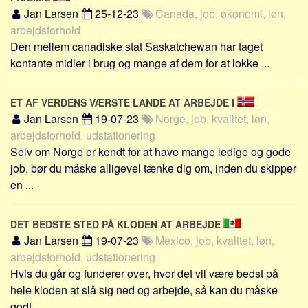
Sverige
Jan Larsen
25-12-23
Canada, job, økonomi, løn,
Norge
arbejdsforhold
Den mellem canadiske stat Saskatchewan har taget
Thailand
kontante midler i brug og mange af dem for at lokke ...
Italien
Grækenland
ET AF VERDENS VÆRSTE LANDE AT ARBEJDE I
USA
Jan Larsen
19-07-23
Norge, job, kvalitet, løn,
arbejdsforhold, udstationering
Alle
Selv om Norge er kendt for at have mange ledige og gode
Nøgleord
job, bør du måske alligevel tænke dig om, inden du skipper
en ...
Bolig
Job
DET BEDSTE STED PÅ KLODEN AT ARBEJDE
Virksomhed
Jan Larsen
19-07-23
Mexico, job, kvalitet, løn,
Investering
arbejdsforhold, udstationering
Pension og opsparing
Hvis du går og funderer over, hvor det vil være bedst på
hele kloden at slå sig ned og arbejde, så kan du måske
Forbrug
godt ...