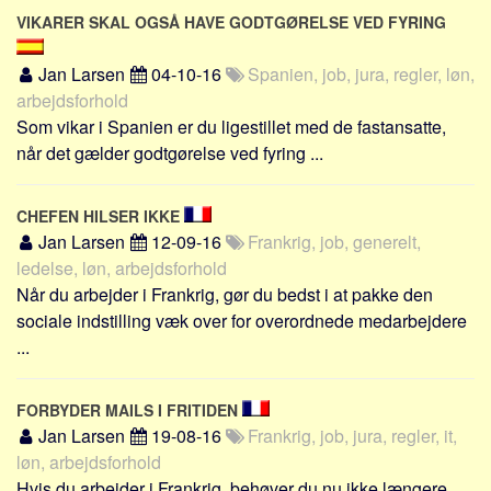
VIKARER SKAL OGSÅ HAVE GODTGØRELSE VED FYRING
Jan Larsen
04-10-16
Spanien, job, jura, regler, løn,
arbejdsforhold
Som vikar i Spanien er du ligestillet med de fastansatte,
når det gælder godtgørelse ved fyring ...
CHEFEN HILSER IKKE
Jan Larsen
12-09-16
Frankrig, job, generelt,
ledelse, løn, arbejdsforhold
Når du arbejder i Frankrig, gør du bedst i at pakke den
sociale indstilling væk over for overordnede medarbejdere
...
FORBYDER MAILS I FRITIDEN
Jan Larsen
19-08-16
Frankrig, job, jura, regler, it,
løn, arbejdsforhold
Hvis du arbejder i Frankrig, behøver du nu ikke længere