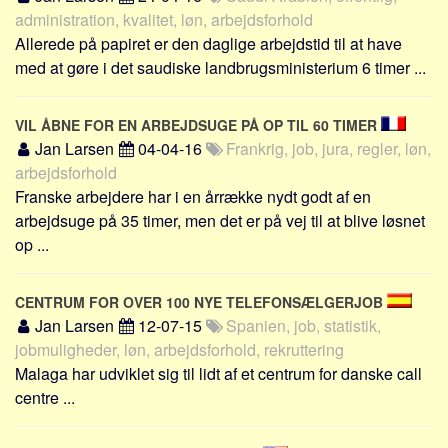
administration, kvalitet, løn, arbejdsforhold
Allerede på papiret er den daglige arbejdstid til at have
med at gøre i det saudiske landbrugsministerium 6 timer ...
VIL ÅBNE FOR EN ARBEJDSUGE PÅ OP TIL 60 TIMER
Jan Larsen
04-04-16
Frankrig, job, jura, regler, løn,
arbejdsforhold
Franske arbejdere har i en årrække nydt godt af en
arbejdsuge på 35 timer, men det er på vej til at blive løsnet
op ...
CENTRUM FOR OVER 100 NYE TELEFONSÆLGERJOB
Jan Larsen
12-07-15
Spanien, job, statistik,
jobmuligheder, løn, arbejdsforhold, rekruttering
Malaga har udviklet sig til lidt af et centrum for danske call
centre ...