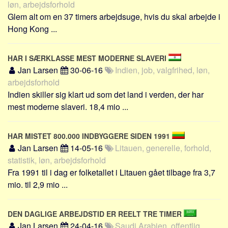
løn, arbejdsforhold
Glem alt om en 37 timers arbejdsuge, hvis du skal arbejde i
Hong Kong ...
HAR I SÆRKLASSE MEST MODERNE SLAVERI
Jan Larsen
30-06-16
Indien, job, valgfrihed, løn,
arbejdsforhold
Indien skiller sig klart ud som det land i verden, der har
mest moderne slaveri. 18,4 mio ...
HAR MISTET 800.000 INDBYGGERE SIDEN 1991
Jan Larsen
14-05-16
Litauen, generelle, forhold,
statistik, løn, arbejdsforhold
Fra 1991 til i dag er folketallet i Litauen gået tilbage fra 3,7
mio. til 2,9 mio ...
DEN DAGLIGE ARBEJDSTID ER REELT TRE TIMER
Jan Larsen
24-04-16
Saudi Arabien, offentlig,