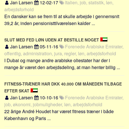
Jan Larsen
12-02-17
Italien, job, statistik, løn,
Skribenter
arbejdsforhold
Personer
En dansker kan se frem til at skulle arbejde i gennemsnit
Steder
39,2 år, inden pensionisttilværelsen kalder ...
Kilder
SLUT MED FED LØN UDEN AT BESTILLE NOGET
Om
Jan Larsen
05-11-16
Forenede Arabiske Emirater,
Webstedet
offentlig, administration, jura, regler, løn, arbejdsforhold
Forhistorien
I Dubai og mange andre arabiske oliestater har der i
mange år været den arbejdsdeling, at man henter billig ...
Redigering
Tekstannoncer
FITNESS-TRÆNER HAR DKK 40.000 OM MÅNEDEN TILBAGE
Bannere
EFTER SKAT
Hjælp
Jan Larsen
10-10-16
Forenede Arabiske Emirater,
job, økonomi, jobmuligheder, løn, arbejdsforhold
22 årige André Houdet har været fitness træner i både
København og Paris ...