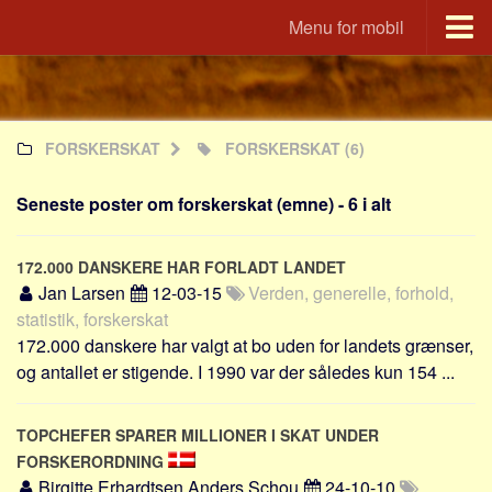
Menu for mobil
Portal
Udvandrerne.dk
FORSKERSKAT
FORSKERSKAT
(6)
Utvandrerne.no
Utvandrarna.se
Seneste poster om forskerskat (emne) - 6 i alt
Tyskland.dk
England.dk
172.000 DANSKERE HAR FORLADT LANDET
Rusland.dk
Jan Larsen
12-03-15
Verden, generelle, forhold,
statistik, forskerskat
JLKM.dk
172.000 danskere har valgt at bo uden for landets grænser,
Lande
og antallet er stigende. I 1990 var der således kun 154 ...
Tyrkiet
Spanien
TOPCHEFER SPARER MILLIONER I SKAT UNDER
FORSKERORDNING
Frankrig
Birgitte Erhardtsen Anders Schou
24-10-10