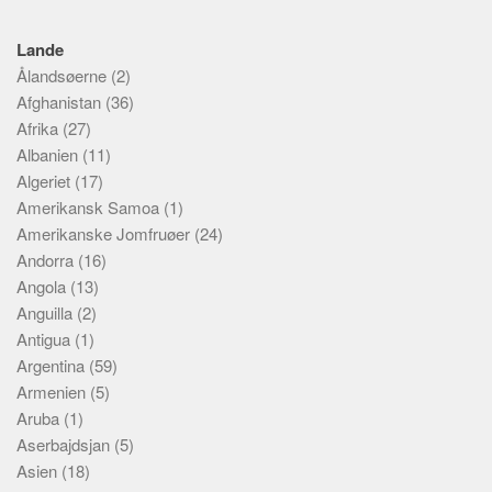
Skribenter
Personer
Lande
Ålandsøerne
(2)
Steder
Afghanistan
(36)
Kilder
Afrika
(27)
Om
Albanien
(11)
Algeriet
(17)
Webstedet
Amerikansk Samoa
(1)
Forhistorien
Amerikanske Jomfruøer
(24)
Andorra
(16)
Redigering
Angola
(13)
Tekstannoncer
Anguilla
(2)
Bannere
Antigua
(1)
Argentina
(59)
Hjælp
Armenien
(5)
Aruba
(1)
Aserbajdsjan
(5)
Asien
(18)