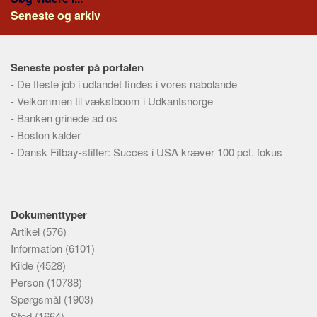
Seneste og arkiv
Seneste poster på portalen
-
De fleste job i udlandet findes i vores nabolande
-
Velkommen til vækstboom i Udkantsnorge
-
Banken grinede ad os
-
Boston kalder
-
Dansk Fitbay-stifter: Succes i USA kræver 100 pct. fokus
Dokumenttyper
Artikel
(576)
Information
(6101)
Kilde
(4528)
Person
(10788)
Spørgsmål
(1903)
Sted
(1664)