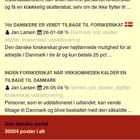
Social sikring og sundhed
og få en klækkelig skatterabat, selv om de ikke flytter til ...
Transport
Alle
700 DANSKERE ER VENDT TILBAGE TIL FORSKERSKAT
Jan Larsen
Aspekter
26-01-08
Danmark, job, skatter,
afgifter, forskerskat, udstationering
Køb og salg
Den danske forskerskat giver højtlønnede mulighed for at
Økonomi
arbejde i Danmark i tre år og kun betale 25 pct ...
Jura og regler
INGEN FORSKERSKAT NÅR VIRKSOMHEDEN KALDER EN
Skatter og afgifter
TILBAGE TIL DANMARK
Statistik
Jan Larsen
26-05-04
Verden, job, skatter, afgifter,
Praktisk
forskerskat, udstationering
Alle
Personer, som er udstationeret i udlandet, kan vende
tilbage til Danmark og blive beskattet med den såkaldte ...
Meta
Den danske portal
Dokumenttyper
30004 poster i alt
Emner