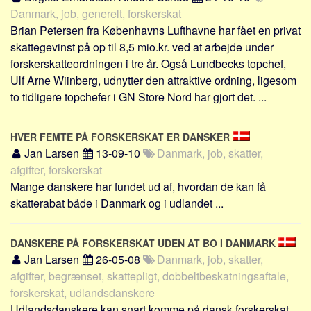
Sverige
Danmark, job, generelt, forskerskat
Norge
Brian Petersen fra Københavns Lufthavne har fået en privat
skattegevinst på op til 8,5 mio.kr. ved at arbejde under
Thailand
forskerskatteordningen i tre år. Også Lundbecks topchef,
Italien
Ulf Arne Wiinberg, udnytter den attraktive ordning, ligesom
Grækenland
to tidligere topchefer i GN Store Nord har gjort det. ...
USA
Alle
HVER FEMTE PÅ FORSKERSKAT ER DANSKER
Jan Larsen
13-09-10
Danmark, job, skatter,
Nøgleord
afgifter, forskerskat
Mange danskere har fundet ud af, hvordan de kan få
Bolig
skatterabat både i Danmark og i udlandet ...
Job
Virksomhed
DANSKERE PÅ FORSKERSKAT UDEN AT BO I DANMARK
Investering
Jan Larsen
26-05-08
Danmark, job, skatter,
Pension og opsparing
afgifter, begrænset, skattepligt, dobbeltbeskatningsaftale,
forskerskat, udlandsdanskere
Forbrug
Udlandsdanskere kan snart komme på dansk forskerskat