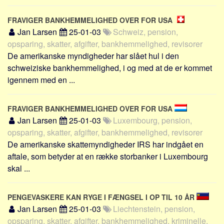
FRAVIGER BANKHEMMELIGHED OVER FOR USA
Jan Larsen
25-01-03
Schweiz, pension,
opsparing, skatter, afgifter, bankhemmelighed, revisorer
De amerikanske myndigheder har slået hul i den
schweiziske bankhemmelighed, i og med at de er kommet
igennem med en ...
FRAVIGER BANKHEMMELIGHED OVER FOR USA
Jan Larsen
25-01-03
Luxembourg, pension,
opsparing, skatter, afgifter, bankhemmelighed, revisorer
De amerikanske skattemyndigheder IRS har indgået en
aftale, som betyder at en række storbanker i Luxembourg
skal ...
PENGEVASKERE KAN RYGE I FÆNGSEL I OP TIL 10 ÅR
Jan Larsen
25-01-03
Liechtenstein, pension,
opsparing, skatter, afgifter, bankhemmelighed, kriminelle,