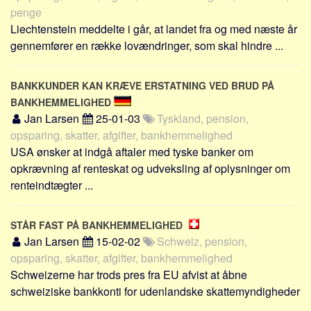
penge
Liechtenstein meddelte i går, at landet fra og med næste år
gennemfører en række lovændringer, som skal hindre ...
BANKKUNDER KAN KRÆVE ERSTATNING VED BRUD PÅ
BANKHEMMELIGHED
Jan Larsen
25-01-03
Tyskland, pension,
opsparing, skatter, afgifter, bankhemmelighed
USA ønsker at indgå aftaler med tyske banker om
opkrævning af renteskat og udveksling af oplysninger om
renteindtægter ...
STÅR FAST PÅ BANKHEMMELIGHED
Jan Larsen
15-02-02
Schweiz, pension,
opsparing, skatter, afgifter, bankhemmelighed
Schweizerne har trods pres fra EU afvist at åbne
schweiziske bankkonti for udenlandske skattemyndigheder
...