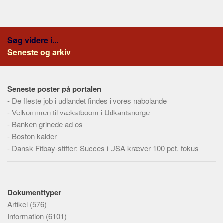
Søg videre i...
Seneste og arkiv
Seneste poster på portalen
-
De fleste job i udlandet findes i vores nabolande
-
Velkommen til vækstboom i Udkantsnorge
-
Banken grinede ad os
-
Boston kalder
-
Dansk Fitbay-stifter: Succes i USA kræver 100 pct. fokus
Dokumenttyper
Artikel
(576)
Information
(6101)