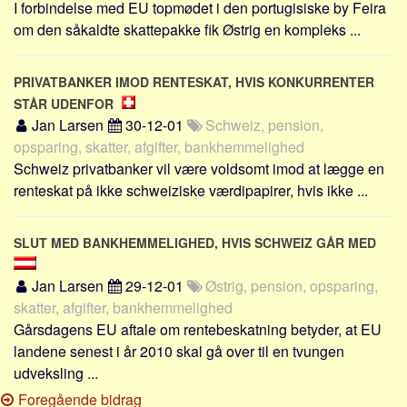
I forbindelse med EU topmødet i den portugisiske by Feira
om den såkaldte skattepakke fik Østrig en kompleks ...
PRIVATBANKER IMOD RENTESKAT, HVIS KONKURRENTER
STÅR UDENFOR
Jan Larsen
30-12-01
Schweiz, pension,
opsparing, skatter, afgifter, bankhemmelighed
Schweiz privatbanker vil være voldsomt imod at lægge en
renteskat på ikke schweiziske værdipapirer, hvis ikke ...
SLUT MED BANKHEMMELIGHED, HVIS SCHWEIZ GÅR MED
Jan Larsen
29-12-01
Østrig, pension, opsparing,
skatter, afgifter, bankhemmelighed
Gårsdagens EU aftale om rentebeskatning betyder, at EU
landene senest i år 2010 skal gå over til en tvungen
udveksling ...
Foregående bidrag