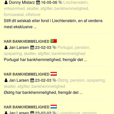
Donny Mistarz
16-05-06
Liechtenstein,
Skribenter
virksomhed, skatter, afgifter, bankhemmelighed,
Personer
formueskat, offshore
Steder
Stift dit selskab eller fond i Liechtenstein, en af verdens
mest eksklusive ...
Kilder
Om
HAR BANKHEMMELIGHED
Webstedet
Jan Larsen
23-02-03
Portugal, pension,
Forhistorien
opsparing, skatter, afgifter, bankhemmelighed
Portugal har bankhemmelighed, fremgår det ...
Redigering
Tekstannoncer
HAR BANKHEMMELIGHED
Bannere
Jan Larsen
23-02-03
Østrig, pension, opsparing,
Hjælp
skatter, afgifter, bankhemmelighed
Østrig har bankhemmelighed, fremgår det ...
HAR BANKHEMMELIGHED
Jan Larsen
23-02-03
Luxembourg, pension,