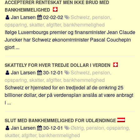
ACCEPTERER RENTESKAT MEN IKKE BRUD MED
BANKHEMMELIGHED
Jan Larsen
02-02-02
Schweiz, pension,
opsparing, skatter, afgifter, bankhemmelighed
Ifølge Luxembourgs premier og finansminister Jean Claude
Juncker har Schweiz økonomiminister Pascal Couchepin
gjort ...
SKATTELY FOR HVER TREDJE DOLLAR I VERDEN
Jan Larsen
30-12-01
Schweiz, pension,
opsparing, skatter, afgifter, bankhemmelighed
Schweiz er hjemsted for en tredjedel af de omkring 25
billioner dollar, der på verdensplan anslås at være anbragt
i ...
SLUT MED BANKHEMMELIGHED FOR UDLÆNDINGE
Jan Larsen
30-12-01
Østrig, pension, opsparing,
skatter, afgifter, bankhemmelighed