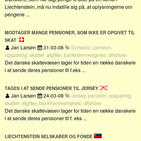
Social sikring og sundhed
Liechtenstein, må nu indstille sig på, at oplysningerne om
Transport
pengene ...
Alle
Aspekter
MODTAGER MANGE PENSIONER, SOM IKKE ER OPGIVET TIL
SKAT
Køb og salg
Jan Larsen
31-03-08
Schweiz, pension,
Økonomi
opsparing, skatter, afgifter, bankhemmelighed, offshore
Det danske skattevæsen tager for tiden en række danskere
Jura og regler
i at sende deres pensioner til f.eks ...
Skatter og afgifter
Statistik
TAGES I AT SENDE PENSIONER TIL JERSEY
Praktisk
Jan Larsen
24-03-08
Jersey, pension, opsparing,
Alle
skatter, afgifter, bankhemmelighed, offshore
Det danske skattevæsen tager for tiden en række danskere
Meta
i at sende deres pensioner til f. eks ...
Dokumenttyper
Emner
LIECHTENSTEIN SELSKABER OG FONDE