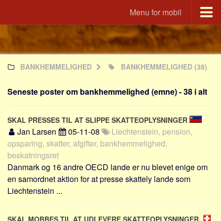
Menu for mobil
Portal
Udvandrerne.dk
BANKHEMMELIGHED
BANKHEMMELIGHED
(38)
Utvandrerne.no
Utvandrarna.se
Seneste poster om bankhemmelighed (emne) - 38 i alt
Tyskland.dk
England.dk
SKAL PRESSES TIL AT SLIPPE SKATTEOPLYSNINGER
Rusland.dk
Jan Larsen
05-11-08
Liechtenstein, pension,
opsparing, skatter, afgifter, bankhemmelighed,
JLKM.dk
beskatningsret
Lande
Danmark og 16 andre OECD lande er nu blevet enige om
en samordnet aktion for at presse skattely lande som
Tyrkiet
Liechtenstein ...
Spanien
Frankrig
SKAL MOBBES TIL AT UDLEVERE SKATTEOPLYSNINGER