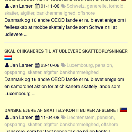
Sverige
Jan Larsen
01-11-08
Schweiz, generelle, forhold,
Norge
skatter, afgifter, bankhemmelighed, offshore
Danmark og 16 andre OECD lande er nu blevet enige om i
Thailand
fællesskab at mobbe skattely lande som Schweiz til at
Italien
udlevere ...
Grækenland
USA
SKAL CHIKANERES TIL AT UDLEVERE SKATTEOPLYSNINGER
Alle
Jan Larsen
23-10-08
Luxembourg, pension,
Nøgleord
opsparing, skatter, afgifter, bankhemmelighed
Danmark og 16 andre OECD lande er nu blevet enige om
Bolig
en samordnet aktion for at chikanere skattely lande som
Job
Luxembourg ...
Virksomhed
Investering
DANSKE EJERE AF SKATTELY-KONTI BLIVER AFSLØRET
Pension og opsparing
Jan Larsen
11-04-08
Liechtenstein, pension,
opsparing, skatter, afgifter, bankhemmelighed, offshore
Forbrug
Danskere, som har lagt penge til side på en konto i