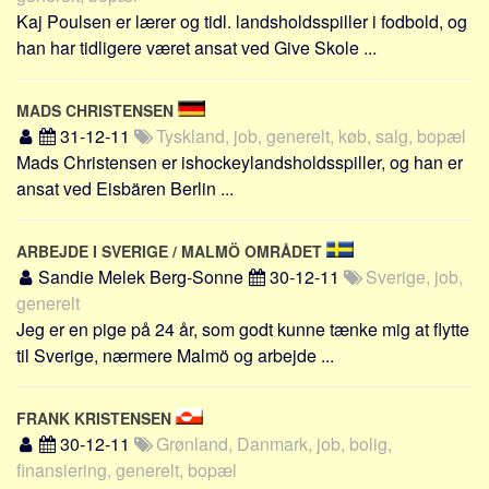
Sverige
Kaj Poulsen er lærer og tidl. landsholdsspiller i fodbold, og
Norge
han har tidligere været ansat ved Give Skole ...
Thailand
MADS CHRISTENSEN
Italien
31-12-11
Tyskland, job, generelt, køb, salg, bopæl
Grækenland
Mads Christensen er ishockeylandsholdsspiller, og han er
USA
ansat ved Eisbären Berlin ...
Alle
Nøgleord
ARBEJDE I SVERIGE / MALMÖ OMRÅDET
Sandie Melek Berg-Sonne
30-12-11
Sverige, job,
Bolig
generelt
Job
Jeg er en pige på 24 år, som godt kunne tænke mig at flytte
til Sverige, nærmere Malmö og arbejde ...
Virksomhed
Investering
FRANK KRISTENSEN
Pension og opsparing
30-12-11
Grønland, Danmark, job, bolig,
Forbrug
finansiering, generelt, bopæl