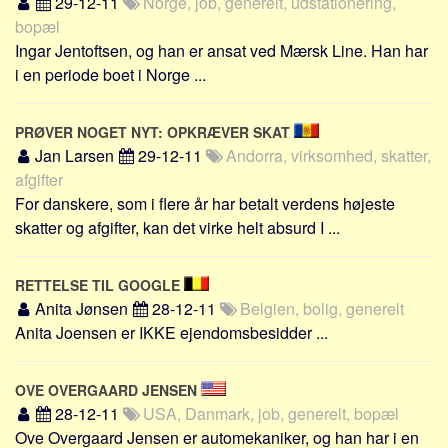
29-12-11
Norge, job, generelt, udstationering,
bopæl
Ingar Jentoftsen, og han er ansat ved Mærsk Line. Han har
i en periode boet i Norge ...
PRØVER NOGET NYT: OPKRÆVER SKAT
Jan Larsen
29-12-11
Andorra, virksomhed, skatter,
afgifter
For danskere, som i flere år har betalt verdens højeste
skatter og afgifter, kan det virke helt absurd I ...
RETTELSE TIL GOOGLE
Anita Jønsen
28-12-11
Belgien, bolig, generelt
Anita Joensen er IKKE ejendomsbesidder ...
OVE OVERGAARD JENSEN
28-12-11
USA, Danmark, job, generelt, bopæl
Ove Overgaard Jensen er automekaniker, og han har i en