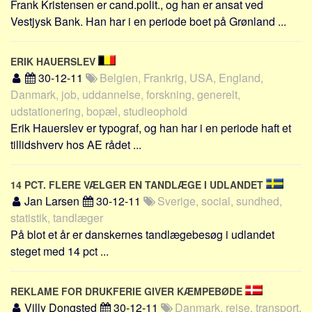
Frank Kristensen er cand.polit., og han er ansat ved
Social sikring og sundhed
Vestjysk Bank. Han har i en periode boet på Grønland ...
Transport
Alle
ERIK HAUERSLEV
Aspekter
30-12-11
Belgien, Frankrig, USA, England,
Danmark, job, uddannelse, forskning, generelt,
Køb og salg
udstationering, bopæl, studieophold
Økonomi
Erik Hauerslev er typograf, og han har i en periode haft et
Jura og regler
tillidshverv hos AE rådet ...
Skatter og afgifter
Statistik
14 PCT. FLERE VÆLGER EN TANDLÆGE I UDLANDET
Jan Larsen
30-12-11
Sverige, social, sundhed,
Praktisk
statistik, tandlæger
Alle
På blot et år er danskernes tandlægebesøg i udlandet
steget med 14 pct ...
Meta
Dokumenttyper
REKLAME FOR DRUKFERIE GIVER KÆMPEBØDE
Emner
Villy Dongsted
30-12-11
Danmark, rejse, transport,