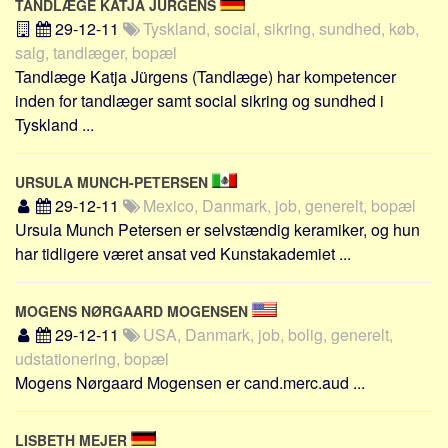
TANDLÆGE KATJA JÜRGENS
29-12-11
Tyskland, social, sikring, sundhed, køb,
salg, tandlæger, bopæl
Tandlæge Katja Jürgens (Tandlæge) har kompetencer
inden for tandlæger samt social sikring og sundhed i
Tyskland ...
URSULA MUNCH-PETERSEN
29-12-11
Mexico, Danmark, job, generelt, bopæl
Ursula Munch Petersen er selvstændig keramiker, og hun
har tidligere været ansat ved Kunstakademiet ...
MOGENS NØRGAARD MOGENSEN
29-12-11
USA, Danmark, job, bolig, generelt,
udstationering, bopæl
Mogens Nørgaard Mogensen er cand.merc.aud ...
LISBETH MEJER