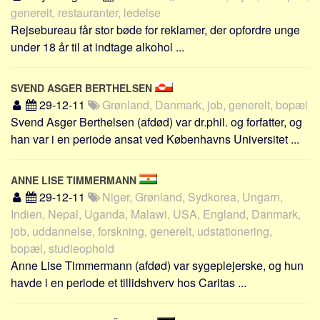
Skribenter
generelt, restauranter, ledelse
Rejsebureau får stor bøde for reklamer, der opfordre unge
Personer
under 18 år til at indtage alkohol ...
Steder
Kilder
SVEND ASGER BERTHELSEN
Om
29-12-11
Grønland, Danmark, job, generelt, bopæl
Svend Asger Berthelsen (afdød) var dr.phil. og forfatter, og
Webstedet
han var i en periode ansat ved Københavns Universitet ...
Forhistorien
Redigering
ANNE LISE TIMMERMANN
Tekstannoncer
29-12-11
Niger, Grønland, Sydkorea, Ungarn,
Indien, Nepal, Uganda, Malawi, USA, England, Danmark,
Bannere
job, uddannelse, forskning, generelt, udstationering,
Hjælp
bopæl, studieophold
Anne Lise Timmermann (afdød) var sygeplejerske, og hun
havde i en periode et tillidshverv hos Caritas ...