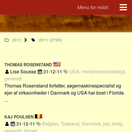
Menu for mobil
Portal
Udvandrerne.dk
2011
2011
(2709)
Utvandrerne.no
Utvandrarna.se
Tyskland.dk
THOMAS ROSENSTAND
England.dk
Lise Sousse
31-12-11
USA, mellemmenneskeligt,
Rusland.dk
generelt
Thomas Rosenstand forfatter, søgemaskinespecialist og
JLKM.dk
ejer af virksomheder i Danmark og USA har boet i Florida
Lande
...
Tyrkiet
Spanien
KAJ POULSEN
31-12-11
Belgien, Tyskland, Danmark, job, bolig,
Frankrig
generelt, bopæl