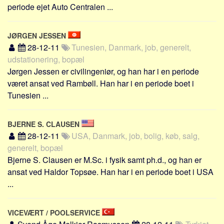
periode ejet Auto Centralen ...
JØRGEN JESSEN
28-12-11
Tunesien, Danmark, job, generelt,
udstationering, bopæl
Jørgen Jessen er civilingeniør, og han har i en periode
været ansat ved Rambøll. Han har i en periode boet i
Tunesien ...
BJERNE S. CLAUSEN
28-12-11
USA, Danmark, job, bolig, køb, salg,
generelt, bopæl
Bjerne S. Clausen er M.Sc. i fysik samt ph.d., og han er
ansat ved Haldor Topsøe. Han har i en periode boet i USA
...
VICEVÆRT / POOLSERVICE