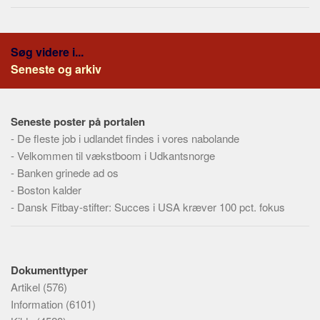
Søg videre i...
Seneste og arkiv
Seneste poster på portalen
-
De fleste job i udlandet findes i vores nabolande
-
Velkommen til vækstboom i Udkantsnorge
-
Banken grinede ad os
-
Boston kalder
-
Dansk Fitbay-stifter: Succes i USA kræver 100 pct. fokus
Dokumenttyper
Artikel
(576)
Information
(6101)