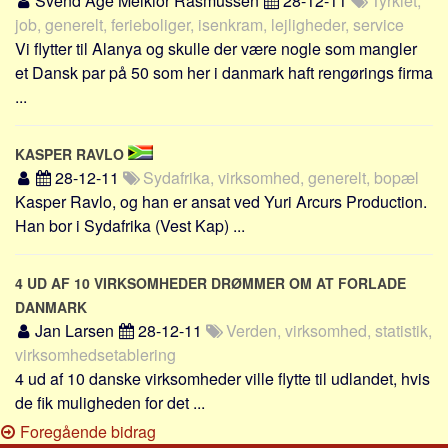
Svend Åge Melkior Rasmussen
28-12-11
Tyrkiet,
job, generelt, ferieboliger, isenkram, lejligheder, service
Vi flytter til Alanya og skulle der være nogle som mangler
et Dansk par på 50 som her i danmark haft rengørings firma
...
KASPER RAVLO
28-12-11
Sydafrika, virksomhed, generelt, bopæl
Kasper Ravlo, og han er ansat ved Yuri Arcurs Production.
Han bor i Sydafrika (Vest Kap) ...
4 UD AF 10 VIRKSOMHEDER DRØMMER OM AT FORLADE
DANMARK
Jan Larsen
28-12-11
Verden, virksomhed, statistik,
virksomhedsetablering
4 ud af 10 danske virksomheder ville flytte til udlandet, hvis
de fik muligheden for det ...
Foregående bidrag