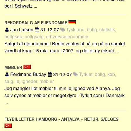
Sverige
bor i Schweiz ...
Norge
Thailand
REKORDSALG AF EJENDOMME
Jan Larsen
31-12-07
Tyskland, bolig, statistik,
Italien
boligkøb, boligsalg, erhvervsejendomme
Grækenland
Salget af ejendomme i Berlin ventes at nå op på en samlet
USA
værdi af knap 15 mia. euro i 2007, og det er ny rekord ...
Alle
Nøgleord
MØBLER
Ferdinand Buday
31-12-07
Tyrkiet, bolig, køb,
Bolig
salg, lejligheder, møbler
Job
Jeg mangler lidt møbler til min lejlighed ved Alanya. Jeg
selv synes at møbler er meget dyre i Tyrkirt som i Danmark
Virksomhed
...
Investering
Pension og opsparing
FLYBILLETTER HAMBORG - ANTALYA + RETUR, SÆLGES
Forbrug