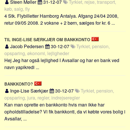
Social sikring og sundhed
Steen Møller
31-12-07
Tyrkiet, rejse, transport,
køb, salg, fly
Transport
4 Stk. Flybilletter Hamborg Antalya. Afgang 24/04 2008,
Alle
retur 09/05 2008. 2 voksne + 2 børn, sælges for kr. 6 ...
Aspekter
TIL INGE-LISE SÆRKJÆR OM BANKKONTO
Køb og salg
Jacob Pedersen
30-12-07
Tyrkiet, pension,
Økonomi
opsparing, økonomi, lejligheder
Jura og regler
Hej Jeg har også lejlighed I Avsallar og har en bank ved
navn yapikredi ...
Skatter og afgifter
Statistik
BANKKONTO?
Praktisk
Inge-Lise Særkjær
30-12-07
Tyrkiet, pension,
Alle
opsparing, jura, regler, indrejseregler
Kan man oprette en bankkonto hvis man ikke har
Meta
opholdstilladelse? Vi fik bankkonti, da vi købte vores bolig i
Dokumenttyper
Avsallar, ...
Emner