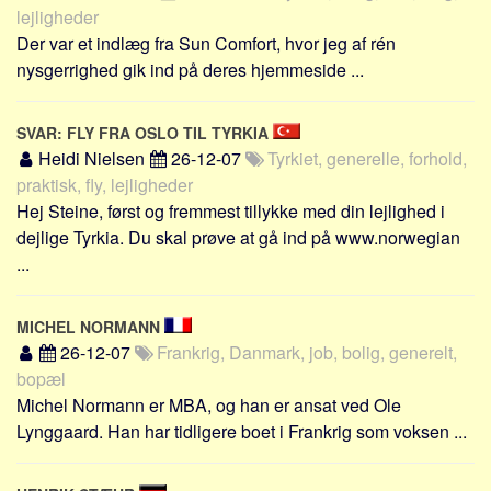
lejligheder
Der var et indlæg fra Sun Comfort, hvor jeg af rén
nysgerrighed gik ind på deres hjemmeside ...
SVAR: FLY FRA OSLO TIL TYRKIA
Heidi Nielsen
26-12-07
Tyrkiet, generelle, forhold,
praktisk, fly, lejligheder
Hej Steine, først og fremmest tillykke med din lejlighed i
dejlige Tyrkia. Du skal prøve at gå ind på www.norwegian
...
MICHEL NORMANN
26-12-07
Frankrig, Danmark, job, bolig, generelt,
bopæl
Michel Normann er MBA, og han er ansat ved Ole
Lynggaard. Han har tidligere boet i Frankrig som voksen ...