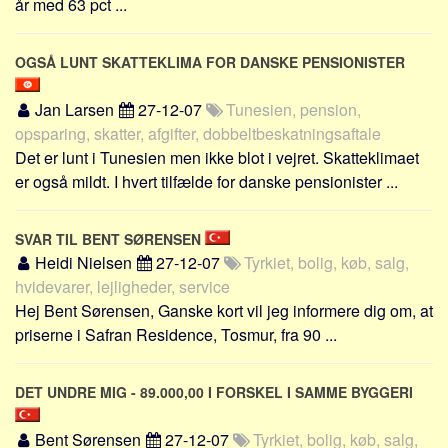
år med 63 pct ...
OGSÅ LUNT SKATTEKLIMA FOR DANSKE PENSIONISTER
Jan Larsen
27-12-07
Tunesien, pension,
opsparing, skatter, afgifter, dobbeltbeskatningsaftale
Det er lunt i Tunesien men ikke blot i vejret. Skatteklimaet
er også mildt. I hvert tilfælde for danske pensionister ...
SVAR TIL BENT SØRENSEN
Heidi Nielsen
27-12-07
Tyrkiet, bolig, køb, salg,
hvidevarer, lejligheder, service
Hej Bent Sørensen, Ganske kort vil jeg informere dig om, at
priserne i Safran Residence, Tosmur, fra 90 ...
DET UNDRE MIG - 89.000,00 I FORSKEL I SAMME BYGGERI
Bent Sørensen
27-12-07
Tyrkiet, bolig, køb, salg,