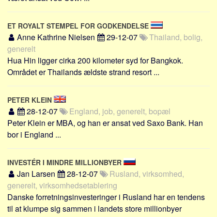
ET ROYALT STEMPEL FOR GODKENDELSE
Anne Kathrine Nielsen
29-12-07
Thailand, bolig,
generelt
Hua Hin ligger cirka 200 kilometer syd for Bangkok.
Området er Thailands ældste strand resort ...
PETER KLEIN
28-12-07
England, job, generelt, bopæl
Peter Klein er MBA, og han er ansat ved Saxo Bank. Han
bor i England ...
INVESTÉR I MINDRE MILLIONBYER
Jan Larsen
28-12-07
Rusland, virksomhed,
generelt, virksomhedsetablering
Danske forretningsinvesteringer i Rusland har en tendens
til at klumpe sig sammen i landets store millionbyer