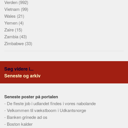
Verden
(992)
Vietnam
(99)
Wales
(21)
Yemen
(4)
Zaire
(15)
Zambia
(43)
Zimbabwe
(33)
Søg videre i...
Seneste og arkiv
Seneste poster på portalen
-
De fleste job i udlandet findes i vores nabolande
-
Velkommen til vækstboom i Udkantsnorge
-
Banken grinede ad os
-
Boston kalder