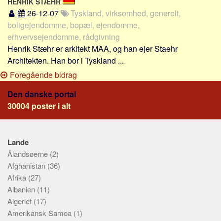
HENRIK STÆHR
26-12-07
Tyskland, virksomhed, generelt,
boligejendomme, bopæl, ejendomme,
erhvervsejendomme, rådgivning
Henrik Stæhr er arkitekt MAA, og han ejer Staehr
Architekten. Han bor i Tyskland ...
Foregående bidrag
Den danske portal
30004 poster i alt
Lande
Ålandsøerne
(2)
Afghanistan
(36)
Afrika
(27)
Albanien
(11)
Algeriet
(17)
Amerikansk Samoa
(1)