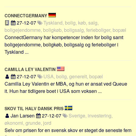
CONNECTGERMANY
27-12-07
Tyskland, bolig, køb, salg,
boligejendomme, boligkøb, boligsalg, ferieboliger, bopæl
ConnectGermany har kompetencer inden for bolig samt
boligejendomme, boligkøb, boligsalg og ferieboliger i
Tyskland ...
CAMILLA LEY VALENTIN
27-12-07
USA, bolig, generelt, bopæl
Camilla Ley Valentin er MBA, og hun er ansat ved Queue
it. Hun har tidligere boet i USA som voksen ...
SKOV TIL HALV DANSK PRIS
Jan Larsen
27-12-07
Sverige, investering,
økonomi, grunde, jord
Selv om prisen for en svensk skov er steget de seneste fem