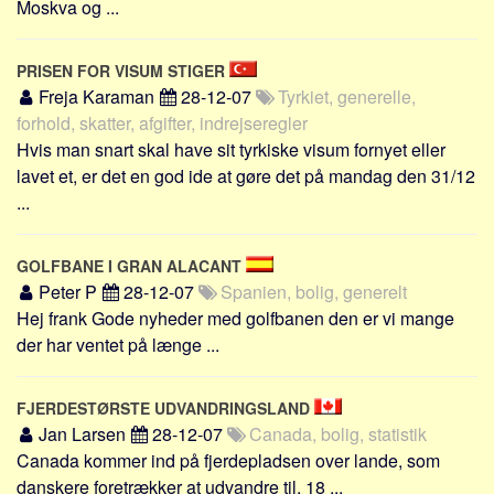
Moskva og ...
PRISEN FOR VISUM STIGER
Freja Karaman
28-12-07
Tyrkiet, generelle,
forhold, skatter, afgifter, indrejseregler
Hvis man snart skal have sit tyrkiske visum fornyet eller
lavet et, er det en god ide at gøre det på mandag den 31/12
...
GOLFBANE I GRAN ALACANT
Peter P
28-12-07
Spanien, bolig, generelt
Hej frank Gode nyheder med golfbanen den er vi mange
der har ventet på længe ...
FJERDESTØRSTE UDVANDRINGSLAND
Jan Larsen
28-12-07
Canada, bolig, statistik
Canada kommer ind på fjerdepladsen over lande, som
danskere foretrækker at udvandre til. 18 ...