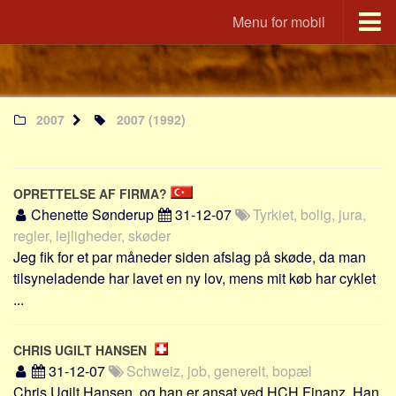
Menu for mobil
Portal
Udvandrerne.dk
2007
2007
(1992)
Utvandrerne.no
Utvandrarna.se
Tyskland.dk
OPRETTELSE AF FIRMA?
England.dk
Chenette Sønderup
31-12-07
Tyrkiet, bolig, jura,
Rusland.dk
regler, lejligheder, skøder
Jeg fik for et par måneder siden afslag på skøde, da man
JLKM.dk
tilsyneladende har lavet en ny lov, mens mit køb har cyklet
Lande
...
Tyrkiet
Spanien
CHRIS UGILT HANSEN
31-12-07
Schweiz, job, generelt, bopæl
Frankrig
Chris Ugilt Hansen, og han er ansat ved HCH Finanz. Han