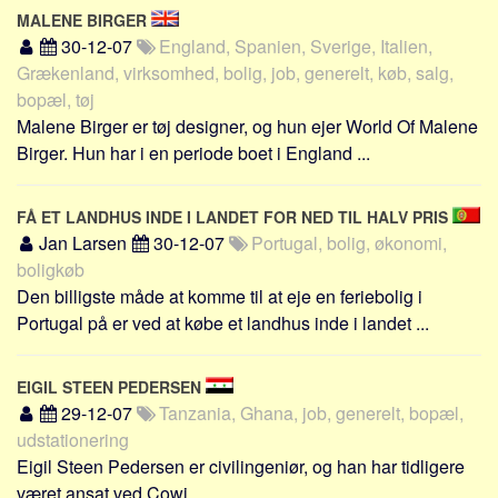
Skribenter
MALENE BIRGER
30-12-07
England, Spanien, Sverige, Italien,
Personer
Grækenland, virksomhed, bolig, job, generelt, køb, salg,
Steder
bopæl, tøj
Kilder
Malene Birger er tøj designer, og hun ejer World Of Malene
Birger. Hun har i en periode boet i England ...
Om
Webstedet
FÅ ET LANDHUS INDE I LANDET FOR NED TIL HALV PRIS
Forhistorien
Jan Larsen
30-12-07
Portugal, bolig, økonomi,
Redigering
boligkøb
Den billigste måde at komme til at eje en feriebolig i
Tekstannoncer
Portugal på er ved at købe et landhus inde i landet ...
Bannere
Hjælp
EIGIL STEEN PEDERSEN
29-12-07
Tanzania, Ghana, job, generelt, bopæl,
udstationering
Eigil Steen Pedersen er civilingeniør, og han har tidligere
været ansat ved Cowi ...